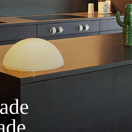
dade
dade