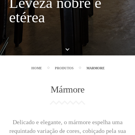
Leveza nobre
e
etérea
HOME
PRODUTOS
MARMORE
Mármore
Delicado e elegante, o mármore espelha uma
requintado variação de cores, cobiçado pela sua