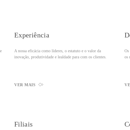
Experiência
D
re
A nossa eficácia como líderes, o estatuto e o valor da
Os 
inovação, produtividade e lealdade para com os clientes.
os 
VER MAIS
VE
Filiais
C